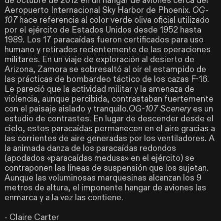
de octubre de 2012 en un hangar de aviones cerca del
Aeropuerto Internacional Sky Harbor de Phoenix.
OG-
107
hace referencia al color verde oliva oficial utilizado
por el ejército de Estados Unidos desde 1952 hasta
1989. Los 17 paracaídas fueron certificados para uso
humano y retirados recientemente de las operaciones
militares. En un viaje de exploración al desierto de
Arizona, Zamora se sobresaltó al oír el estampido de
las prácticas de bombardeo táctico de los cazas F-16.
Le pareció que la actividad militar y la amenaza de
violencia, aunque percibida, contrastaban fuertemente
con el paisaje aislado y tranquilo.
OG-107 Scenery
es un
estudio de contrastes. En lugar de descender desde el
cielo, estos paracaídas permanecen en el aire gracias a
las corrientes de aire generadas por los ventiladores. A
la animada danza de los paracaídas redondos
(apodados «paracaídas medusa» en el ejército) se
contraponen las líneas de suspensión que los sujetan.
Aunque las voluminosas marquesinas alcanzan los 9
metros de altura, el imponente hangar de aviones las
enmarca y a la vez las contiene.
- Claire Carter